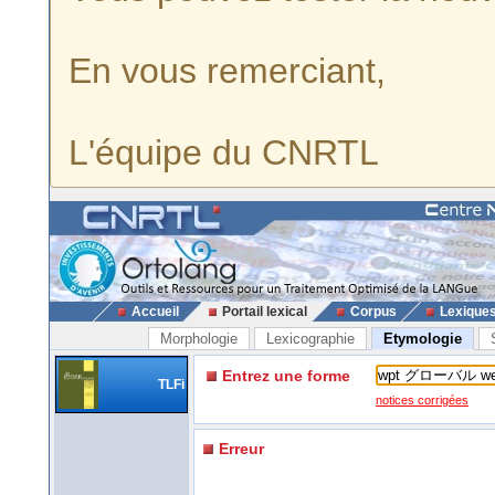
En vous remerciant,
L'équipe du CNRTL
Accueil
Portail lexical
Corpus
Lexique
Morphologie
Lexicographie
Etymologie
Entrez une forme
TLFi
notices corrigées
Erreur