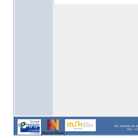
44, avenue de l
Tél. : 