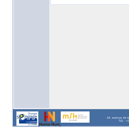
44, avenue de l
Tél. : 