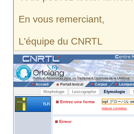
En vous remerciant,
L'équipe du CNRTL
Accueil
Portail lexical
Corpus
Lexique
Morphologie
Lexicographie
Etymologie
Entrez une forme
TLFi
notices corrigées
Erreur