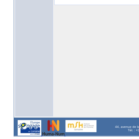
44, avenue de l
Tél. : 