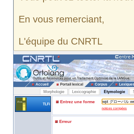
En vous remerciant,
L'équipe du CNRTL
Accueil
Portail lexical
Corpus
Lexique
Morphologie
Lexicographie
Etymologie
Entrez une forme
TLFi
notices corrigées
Erreur