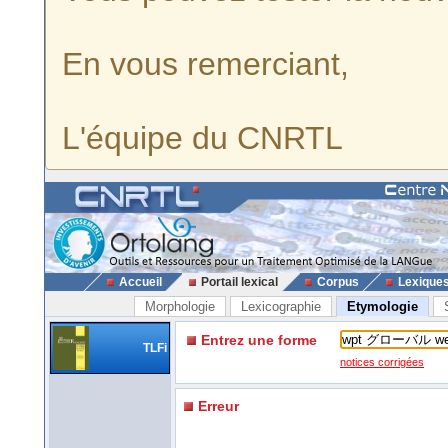
En vous remerciant,
L'équipe du CNRTL
Accueil
Portail lexical
Corpus
Lexique
Morphologie
Lexicographie
Etymologie
Entrez une forme
TLFi
notices corrigées
Erreur