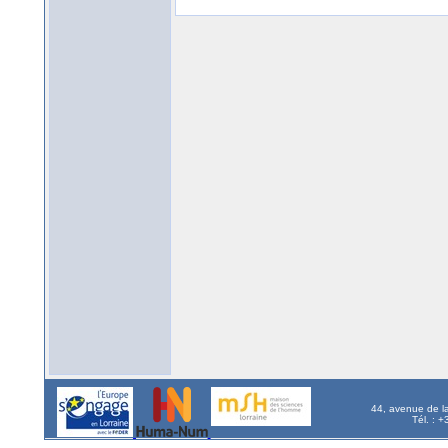
44, avenue de l
Tél. : 