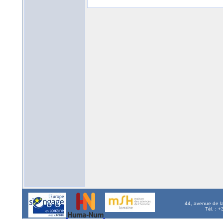
44, avenue de l
Tél. : 