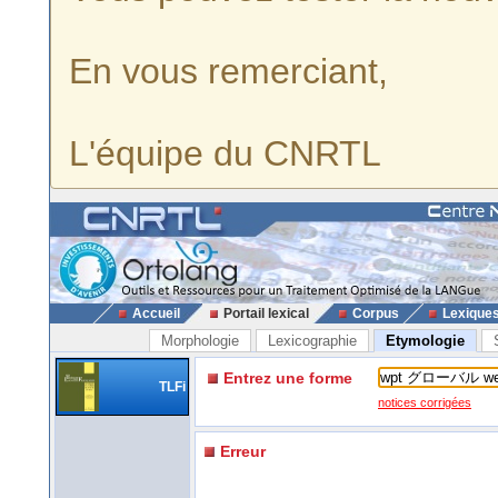
En vous remerciant,
L'équipe du CNRTL
Accueil
Portail lexical
Corpus
Lexique
Morphologie
Lexicographie
Etymologie
Entrez une forme
TLFi
notices corrigées
Erreur