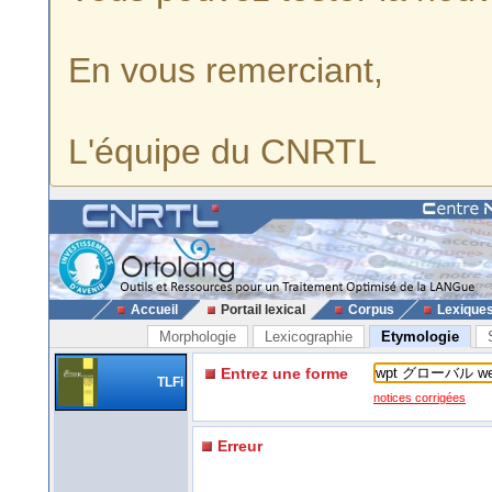
En vous remerciant,
L'équipe du CNRTL
Accueil
Portail lexical
Corpus
Lexique
Morphologie
Lexicographie
Etymologie
Entrez une forme
TLFi
notices corrigées
Erreur