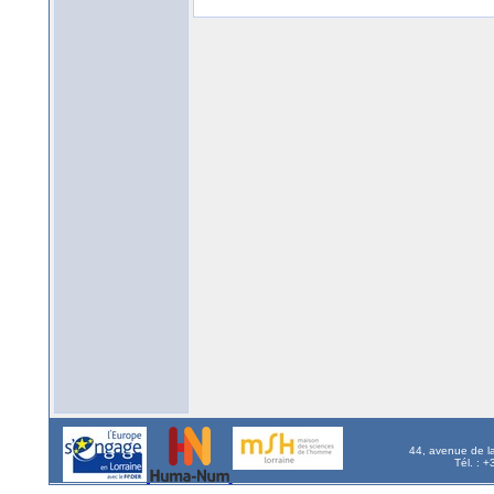
44, avenue de l
Tél. : 