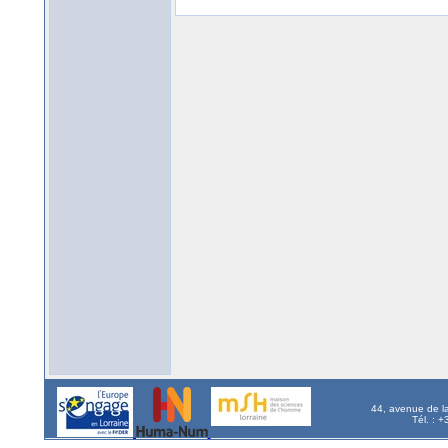
44, avenue de l
Tél. : 