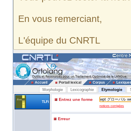
En vous remerciant,
L'équipe du CNRTL
Accueil
Portail lexical
Corpus
Lexique
Morphologie
Lexicographie
Etymologie
Entrez une forme
TLFi
notices corrigées
Erreur