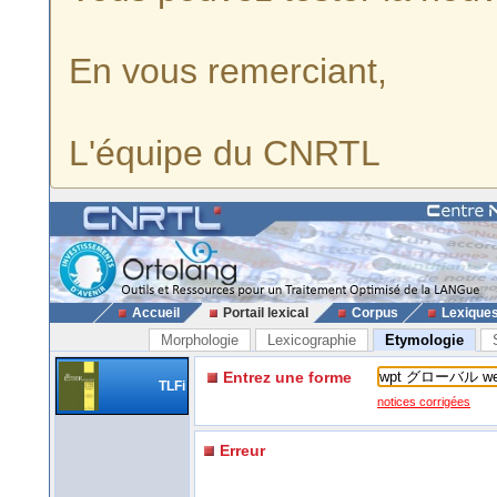
En vous remerciant,
L'équipe du CNRTL
Accueil
Portail lexical
Corpus
Lexique
Morphologie
Lexicographie
Etymologie
Entrez une forme
TLFi
notices corrigées
Erreur