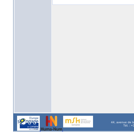
44, avenue de l
Tél. : 