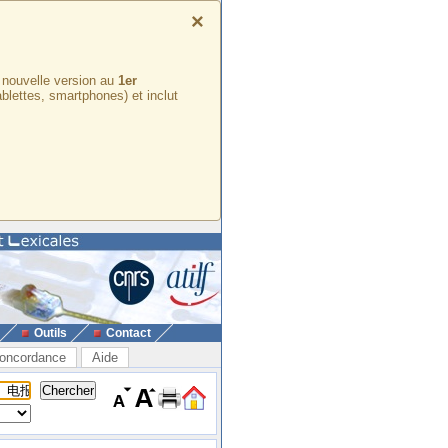
×
e nouvelle version au
1er
ablettes, smartphones) et inclut
Outils
Contact
oncordance
Aide