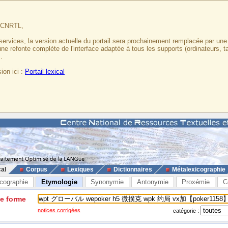
u CNRTL,
services, la version actuelle du portail sera prochainement remplacée par un
 une refonte complète de l'interface adaptée à tous les supports (ordinateurs, t
.
ion ici :
Portail lexical
cal
Corpus
Lexiques
Dictionnaires
Métalexicographie
cographie
Etymologie
Synonymie
Antonymie
Proxémie
C
ne forme
notices corrigées
catégorie :