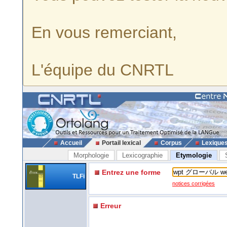
En vous remerciant,
L'équipe du CNRTL
Accueil
Portail lexical
Corpus
Lexique
Morphologie
Lexicographie
Etymologie
Entrez une forme
TLFi
notices corrigées
Erreur