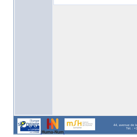
44, avenue de l
Tél. : 