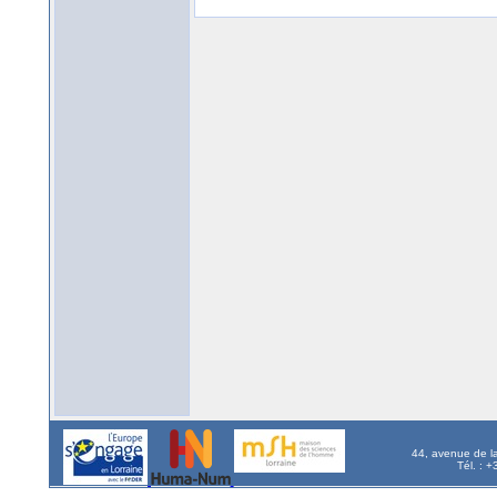
44, avenue de l
Tél. : 