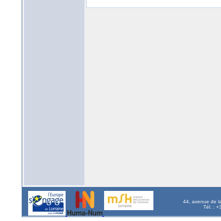
44, avenue de l
Tél. : 