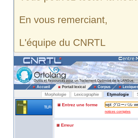
En vous remerciant,
L'équipe du CNRTL
Accueil
Portail lexical
Corpus
Lexique
Morphologie
Lexicographie
Etymologie
Entrez une forme
TLFi
notices corrigées
Erreur