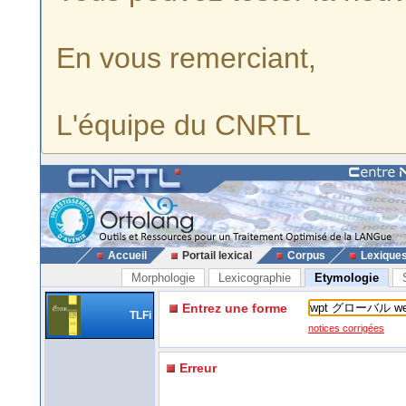
En vous remerciant,
L'équipe du CNRTL
Accueil
Portail lexical
Corpus
Lexique
Morphologie
Lexicographie
Etymologie
Entrez une forme
TLFi
notices corrigées
Erreur