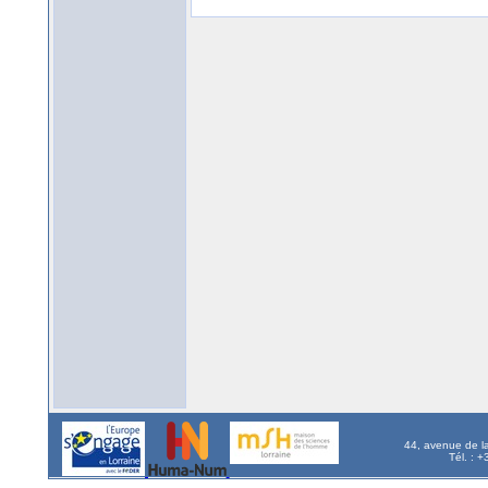
44, avenue de l
Tél. : 