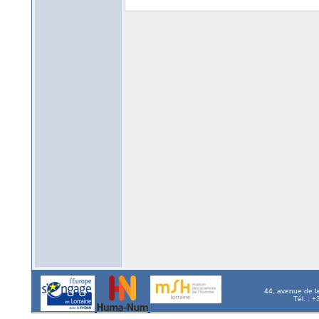
44, avenue de l
Tél. : 