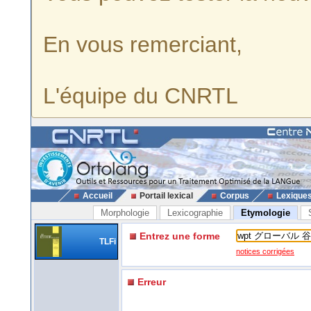
En vous remerciant,
L'équipe du CNRTL
Accueil
Portail lexical
Corpus
Lexique
Morphologie
Lexicographie
Etymologie
Entrez une forme
TLFi
notices corrigées
Erreur