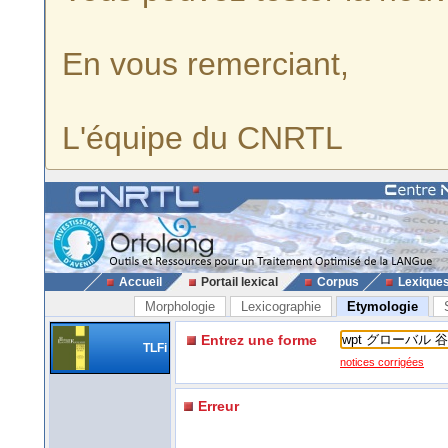
En vous remerciant,
L'équipe du CNRTL
Accueil
Portail lexical
Corpus
Lexique
Morphologie
Lexicographie
Etymologie
Entrez une forme
TLFi
notices corrigées
Erreur