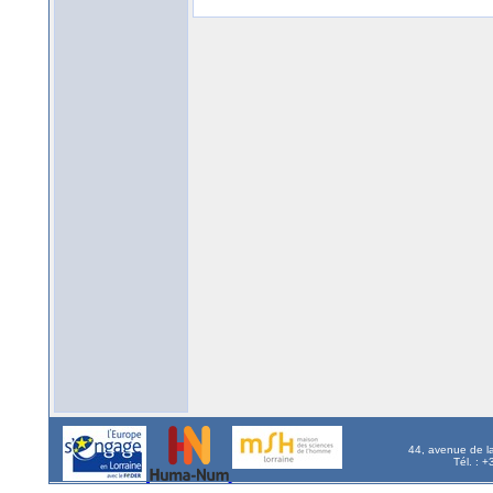
44, avenue de l
Tél. : 