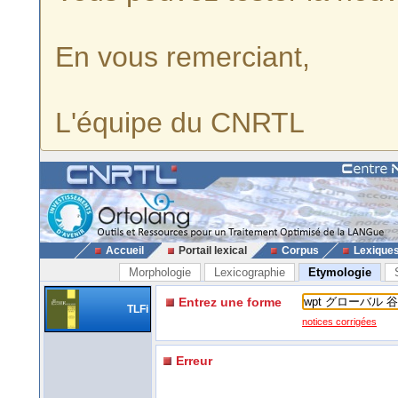
En vous remerciant,
L'équipe du CNRTL
Accueil
Portail lexical
Corpus
Lexique
Morphologie
Lexicographie
Etymologie
Entrez une forme
TLFi
notices corrigées
Erreur