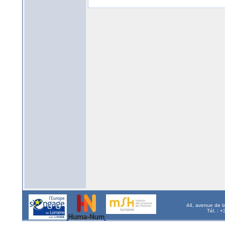
44, avenue de l
Tél. : 