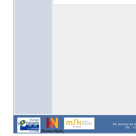
44, avenue de l
Tél. : 