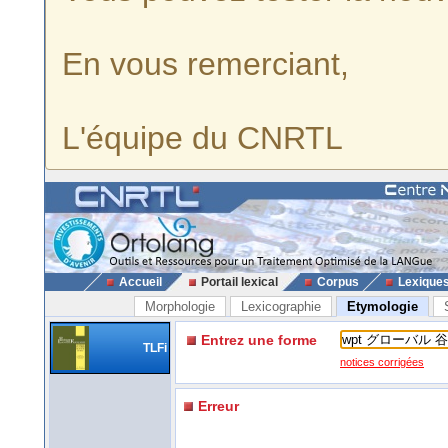
En vous remerciant,
L'équipe du CNRTL
Accueil
Portail lexical
Corpus
Lexique
Morphologie
Lexicographie
Etymologie
Entrez une forme
TLFi
notices corrigées
Erreur