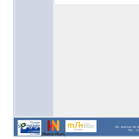
44, avenue de l
Tél. : 