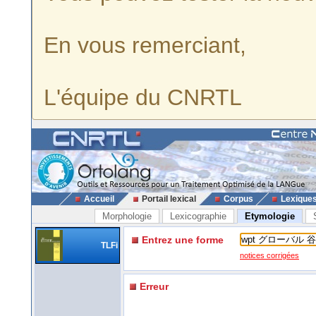
En vous remerciant,
L'équipe du CNRTL
Accueil
Portail lexical
Corpus
Lexique
Morphologie
Lexicographie
Etymologie
Entrez une forme
TLFi
notices corrigées
Erreur