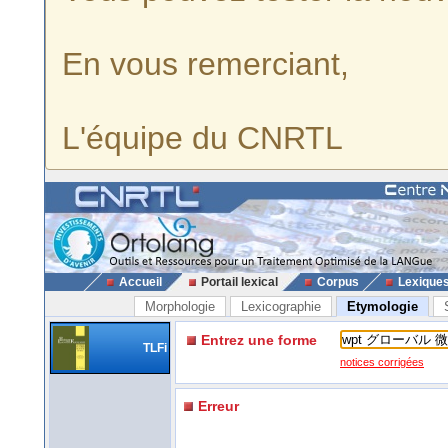
En vous remerciant,
L'équipe du CNRTL
Accueil
Portail lexical
Corpus
Lexique
Morphologie
Lexicographie
Etymologie
Entrez une forme
TLFi
notices corrigées
Erreur