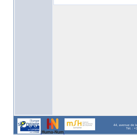
44, avenue de l
Tél. : 