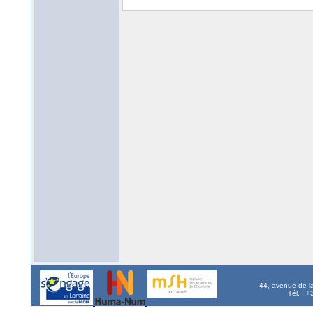
44, avenue de l
Tél. : 