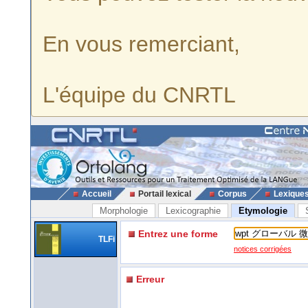
En vous remerciant,
L'équipe du CNRTL
Accueil
Portail lexical
Corpus
Lexique
Morphologie
Lexicographie
Etymologie
Entrez une forme
TLFi
notices corrigées
Erreur