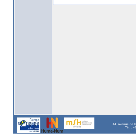
44, avenue de l
Tél. : 