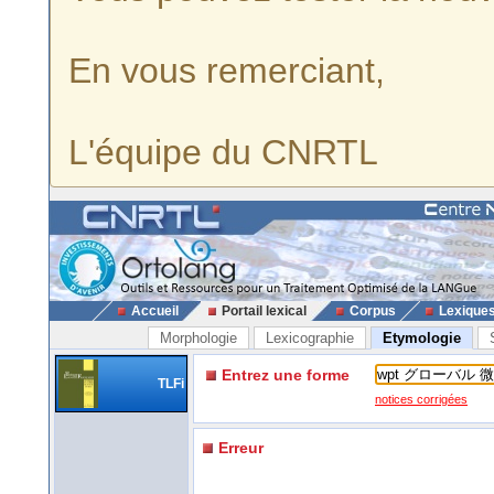
En vous remerciant,
L'équipe du CNRTL
Accueil
Portail lexical
Corpus
Lexique
Morphologie
Lexicographie
Etymologie
Entrez une forme
TLFi
notices corrigées
Erreur