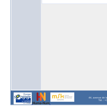
44, avenue de l
Tél. : 