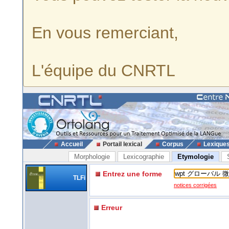
En vous remerciant,
L'équipe du CNRTL
Accueil
Portail lexical
Corpus
Lexique
Morphologie
Lexicographie
Etymologie
Entrez une forme
TLFi
notices corrigées
Erreur