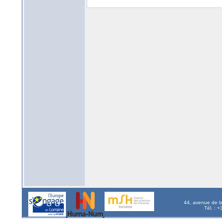
44, avenue de l
Tél. : 