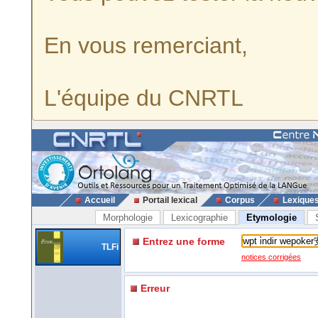
En vous remerciant,
L'équipe du CNRTL
Accueil
Portail lexical
Corpus
Lexique
Morphologie
Lexicographie
Etymologie
Entrez une forme
TLFi
notices corrigées
Erreur