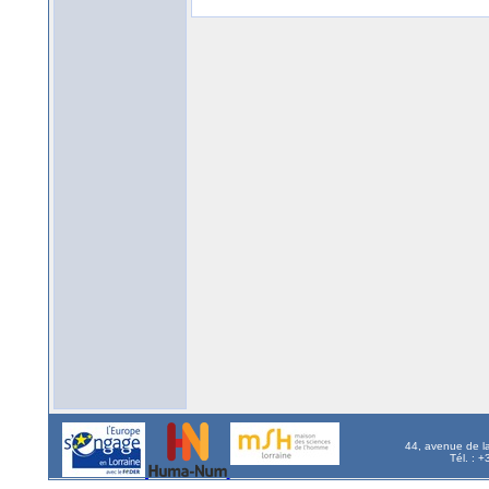
44, avenue de l
Tél. : 