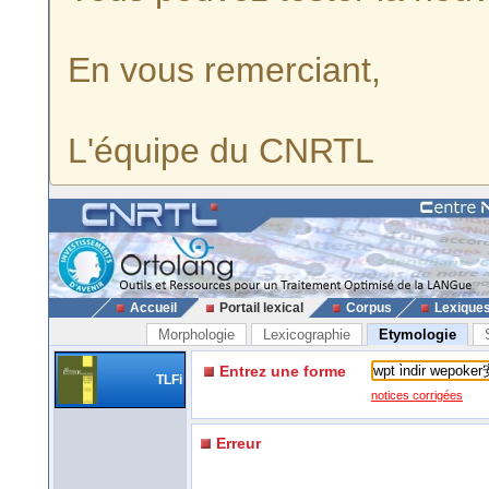
En vous remerciant,
L'équipe du CNRTL
Accueil
Portail lexical
Corpus
Lexique
Morphologie
Lexicographie
Etymologie
Entrez une forme
TLFi
notices corrigées
Erreur