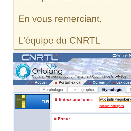
En vous remerciant,
L'équipe du CNRTL
Accueil
Portail lexical
Corpus
Lexique
Morphologie
Lexicographie
Etymologie
Entrez une forme
TLFi
notices corrigées
Erreur