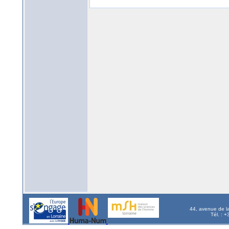
44, avenue de l
Tél. : 