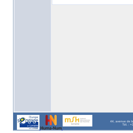
44, avenue de l
Tél. : 