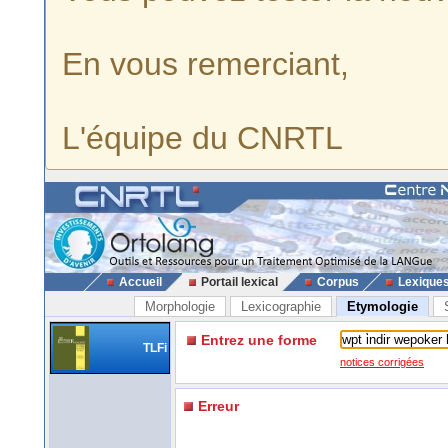
En vous remerciant,
L'équipe du CNRTL
Accueil
Portail lexical
Corpus
Lexique
Morphologie
Lexicographie
Etymologie
Entrez une forme
TLFi
notices corrigées
Erreur