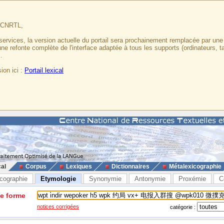
u CNRTL,
services, la version actuelle du portail sera prochainement remplacée par un
 une refonte complète de l'interface adaptée à tous les supports (ordinateurs, t
.
ion ici :
Portail lexical
cal
Corpus
Lexiques
Dictionnaires
Métalexicographie
cographie
Etymologie
Synonymie
Antonymie
Proxémie
C
ne forme
notices corrigées
catégorie :