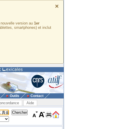
×
e nouvelle version au
1er
ablettes, smartphones) et inclut
Outils
Contact
oncordance
Aide