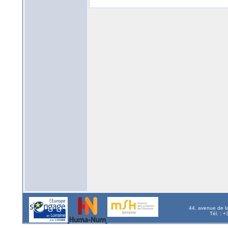
44, avenue de l
Tél. : 