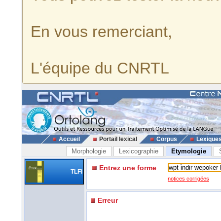
En vous remerciant,
L'équipe du CNRTL
Accueil
Portail lexical
Corpus
Lexique
Morphologie
Lexicographie
Etymologie
Entrez une forme
TLFi
notices corrigées
Erreur