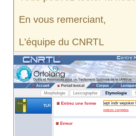
En vous remerciant,
L'équipe du CNRTL
Accueil
Portail lexical
Corpus
Lexique
Morphologie
Lexicographie
Etymologie
Entrez une forme
TLFi
notices corrigées
Erreur