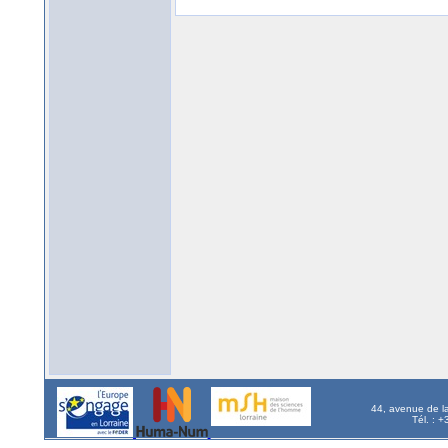
44, avenue de l
Tél. : 