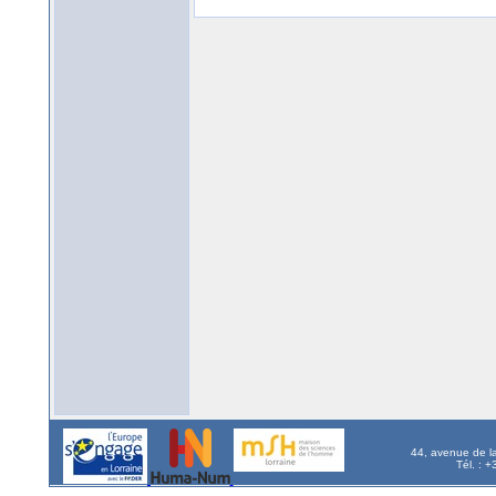
44, avenue de l
Tél. : 