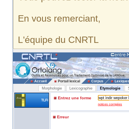
En vous remerciant,
L'équipe du CNRTL
Accueil
Portail lexical
Corpus
Lexique
Morphologie
Lexicographie
Etymologie
Entrez une forme
TLFi
notices corrigées
Erreur