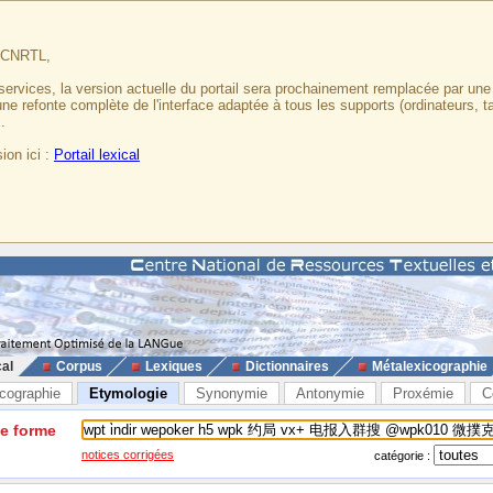
u CNRTL,
services, la version actuelle du portail sera prochainement remplacée par un
 une refonte complète de l'interface adaptée à tous les supports (ordinateurs, t
.
ion ici :
Portail lexical
cal
Corpus
Lexiques
Dictionnaires
Métalexicographie
cographie
Etymologie
Synonymie
Antonymie
Proxémie
C
ne forme
notices corrigées
catégorie :