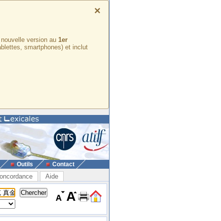
×
e nouvelle version au
1er
ablettes, smartphones) et inclut
Outils
Contact
oncordance
Aide