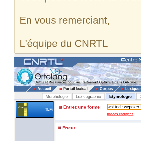
En vous remerciant,
L'équipe du CNRTL
Accueil
Portail lexical
Corpus
Lexique
Morphologie
Lexicographie
Etymologie
Entrez une forme
TLFi
notices corrigées
Erreur