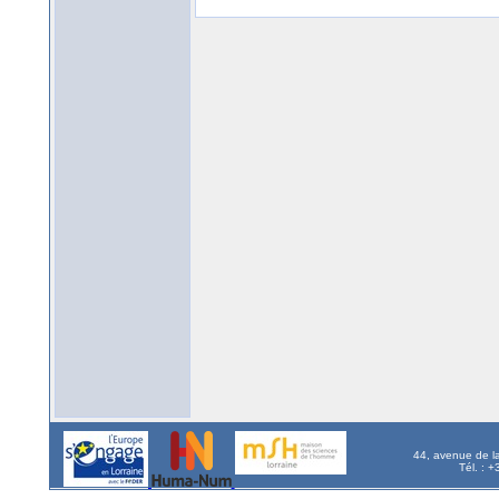
44, avenue de l
Tél. : 