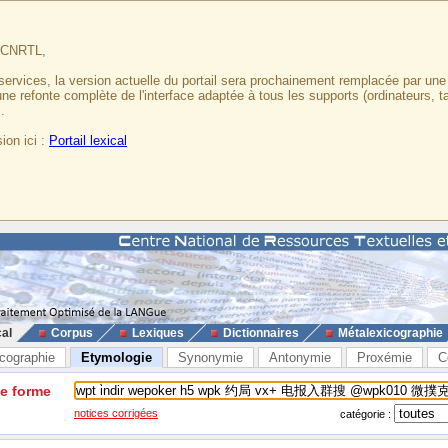
u CNRTL,
services, la version actuelle du portail sera prochainement remplacée par un
 une refonte complète de l'interface adaptée à tous les supports (ordinateurs, t
.
ion ici :
Portail lexical
cal
Corpus
Lexiques
Dictionnaires
Métalexicographie
cographie
Etymologie
Synonymie
Antonymie
Proxémie
C
ne forme
notices corrigées
catégorie :