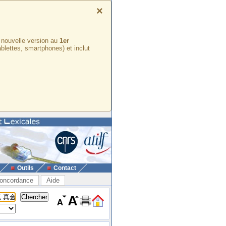
×
e nouvelle version au
1er
ablettes, smartphones) et inclut
Outils
Contact
oncordance
Aide