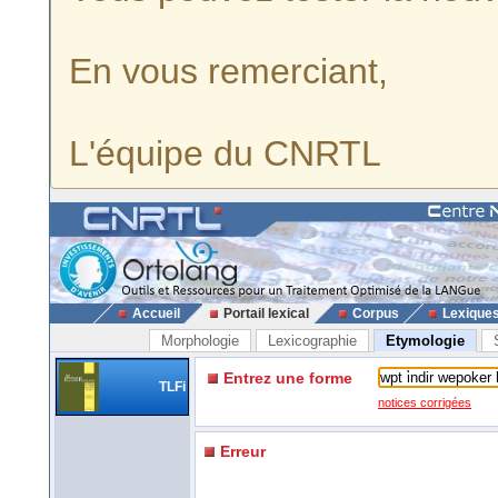
En vous remerciant,
L'équipe du CNRTL
Accueil
Portail lexical
Corpus
Lexique
Morphologie
Lexicographie
Etymologie
Entrez une forme
TLFi
notices corrigées
Erreur