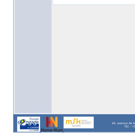
44, avenue de l
Tél. : 