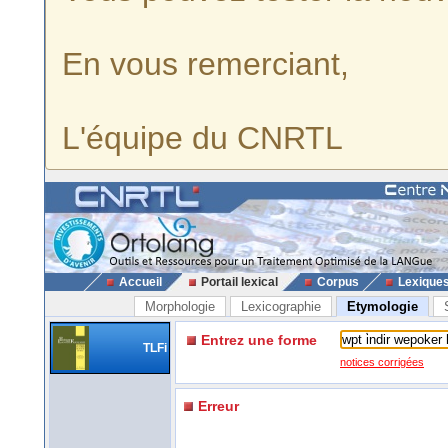
En vous remerciant,
L'équipe du CNRTL
Accueil
Portail lexical
Corpus
Lexique
Morphologie
Lexicographie
Etymologie
Entrez une forme
TLFi
notices corrigées
Erreur