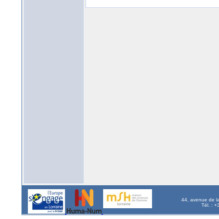
44, avenue de l
Tél. : 