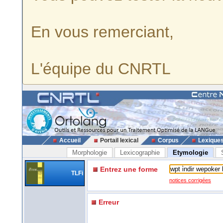
En vous remerciant,
L'équipe du CNRTL
Accueil
Portail lexical
Corpus
Lexique
Morphologie
Lexicographie
Etymologie
Entrez une forme
TLFi
notices corrigées
Erreur