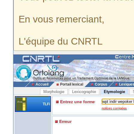
En vous remerciant,
L'équipe du CNRTL
Accueil
Portail lexical
Corpus
Lexique
Morphologie
Lexicographie
Etymologie
Entrez une forme
TLFi
notices corrigées
Erreur