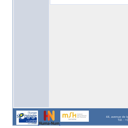
44, avenue de l
Tél. : 