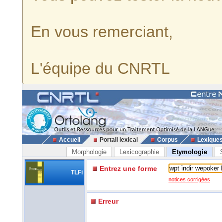
En vous remerciant,
L'équipe du CNRTL
Accueil
Portail lexical
Corpus
Lexique
Morphologie
Lexicographie
Etymologie
Entrez une forme
TLFi
notices corrigées
Erreur