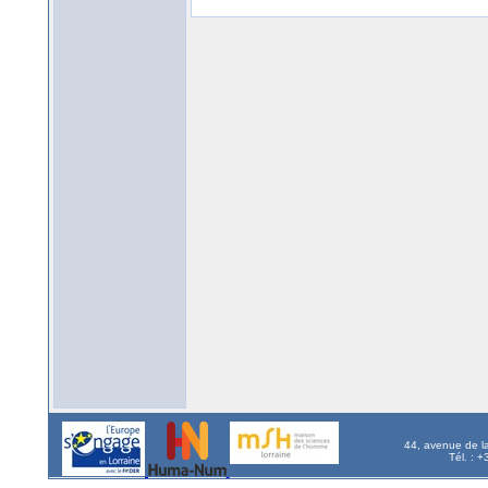
44, avenue de l
Tél. : 