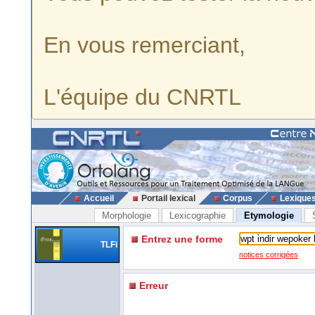
En vous remerciant,
L'équipe du CNRTL
Accueil
Portail lexical
Corpus
Lexique
Morphologie
Lexicographie
Etymologie
Entrez une forme
TLFi
notices corrigées
Erreur