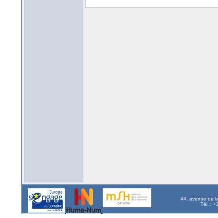
44, avenue de l
Tél. : 