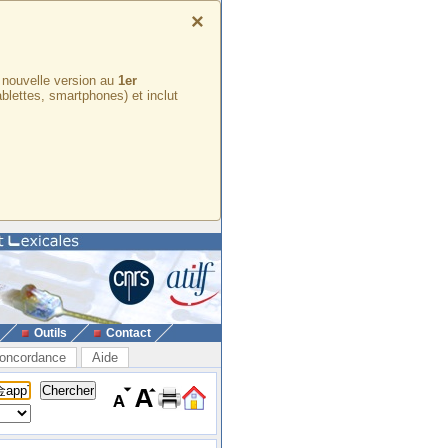
×
e nouvelle version au
1er
ablettes, smartphones) et inclut
Outils
Contact
oncordance
Aide