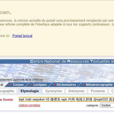
u CNRTL,
services, la version actuelle du portail sera prochainement remplacée par un
 une refonte complète de l'interface adaptée à tous les supports (ordinateurs, t
.
ion ici :
Portail lexical
cal
Corpus
Lexiques
Dictionnaires
Métalexicographie
cographie
Etymologie
Synonymie
Antonymie
Proxémie
C
ne forme
notices corrigées
catégorie :