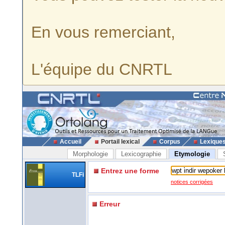
En vous remerciant,
L'équipe du CNRTL
Accueil
Portail lexical
Corpus
Lexique
Morphologie
Lexicographie
Etymologie
Entrez une forme
TLFi
notices corrigées
Erreur