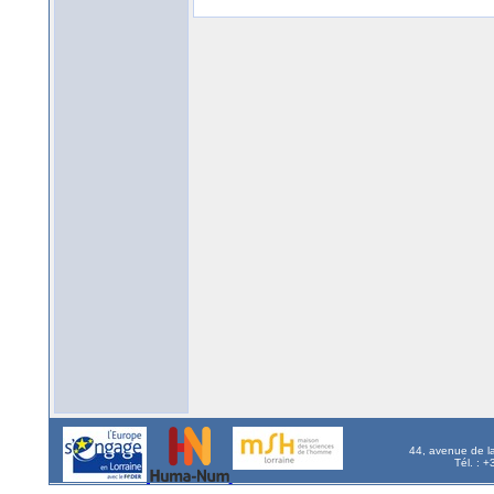
44, avenue de l
Tél. : 