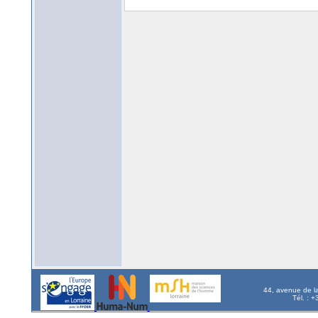
44, avenue de l
Tél. : 