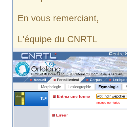
En vous remerciant,
L'équipe du CNRTL
Accueil
Portail lexical
Corpus
Lexique
Morphologie
Lexicographie
Etymologie
Entrez une forme
TLFi
notices corrigées
Erreur