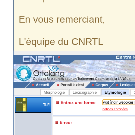
En vous remerciant,
L'équipe du CNRTL
Accueil
Portail lexical
Corpus
Lexique
Morphologie
Lexicographie
Etymologie
Entrez une forme
TLFi
notices corrigées
Erreur