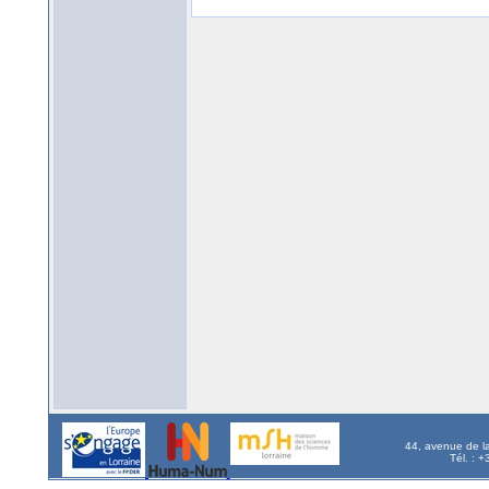
44, avenue de l
Tél. : 