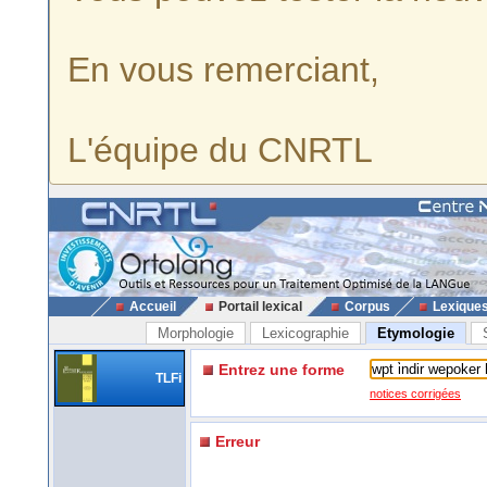
En vous remerciant,
L'équipe du CNRTL
Accueil
Portail lexical
Corpus
Lexique
Morphologie
Lexicographie
Etymologie
Entrez une forme
TLFi
notices corrigées
Erreur