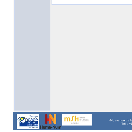
44, avenue de l
Tél. : 