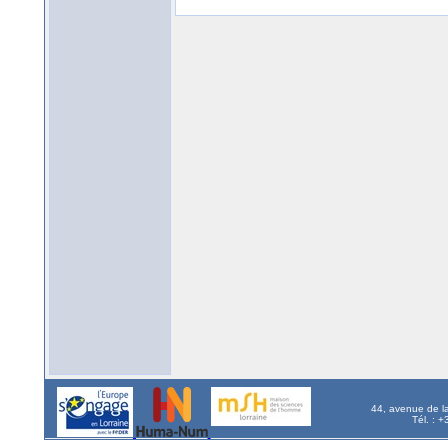
44, avenue de l
Tél. : 