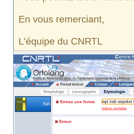
En vous remerciant,
L'équipe du CNRTL
Accueil
Portail lexical
Corpus
Lexique
Morphologie
Lexicographie
Etymologie
Entrez une forme
TLFi
notices corrigées
Erreur