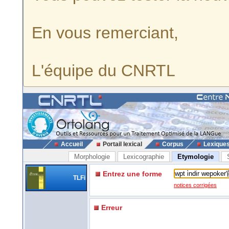
En vous remerciant,
L'équipe du CNRTL
Accueil
Portail lexical
Corpus
Lexique
Morphologie
Lexicographie
Etymologie
Entrez une forme
TLFi
notices corrigées
Erreur