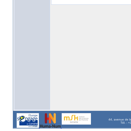
44, avenue de l
Tél. : 