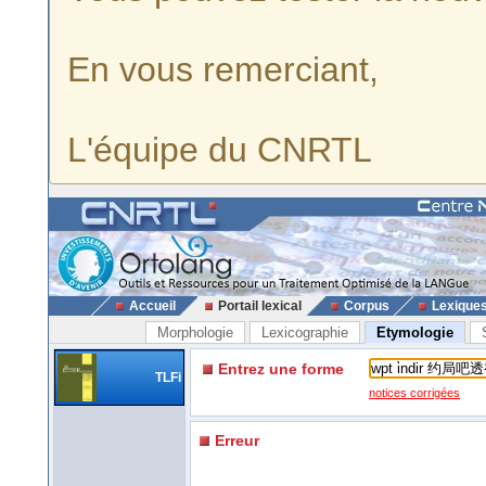
En vous remerciant,
L'équipe du CNRTL
Accueil
Portail lexical
Corpus
Lexique
Morphologie
Lexicographie
Etymologie
Entrez une forme
TLFi
notices corrigées
Erreur