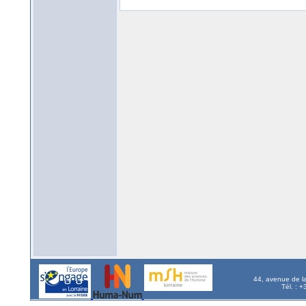
44, avenue de l
Tél. : 