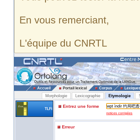
En vous remerciant,
L'équipe du CNRTL
Accueil
Portail lexical
Corpus
Lexique
Morphologie
Lexicographie
Etymologie
Entrez une forme
TLFi
notices corrigées
Erreur