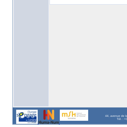
44, avenue de l
Tél. : 