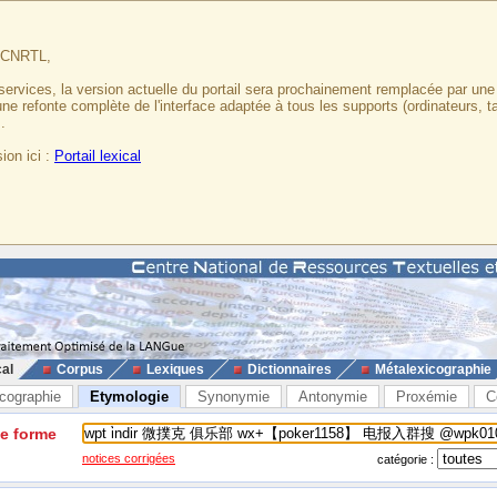
u CNRTL,
services, la version actuelle du portail sera prochainement remplacée par un
 une refonte complète de l'interface adaptée à tous les supports (ordinateurs, t
.
ion ici :
Portail lexical
cal
Corpus
Lexiques
Dictionnaires
Métalexicographie
cographie
Etymologie
Synonymie
Antonymie
Proxémie
C
ne forme
notices corrigées
catégorie :