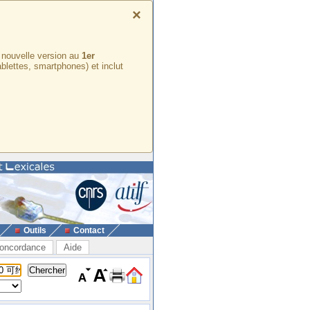
×
e nouvelle version au
1er
ablettes, smartphones) et inclut
Outils
Contact
oncordance
Aide