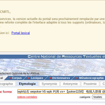
u CNRTL,
services, la version actuelle du portail sera prochainement remplacée par un
 une refonte complète de l'interface adaptée à tous les supports (ordinateurs, t
.
ion ici :
Portail lexical
cal
Corpus
Lexiques
Dictionnaires
Métalexicographie
cographie
Etymologie
Synonymie
Antonymie
Proxémie
C
ne forme
notices corrigées
catégorie :