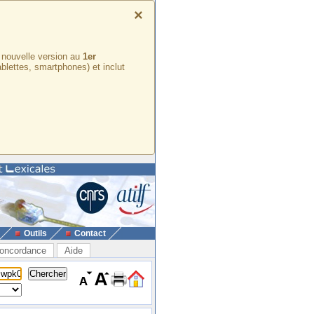
×
e nouvelle version au
1er
ablettes, smartphones) et inclut
Outils
Contact
oncordance
Aide